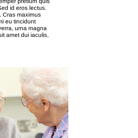
semper pretium quis
ed id eros lectus.
r. Cras maximus
i eu tincidunt
iverra, urna magna
it amet dui iaculis,