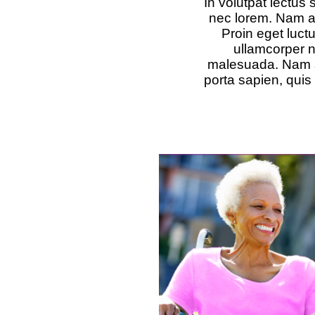
In volutpat lectus
nec lorem. Nam an
Proin eget luc
ullamcorper n
malesuada. Nam si
porta sapien, quis 