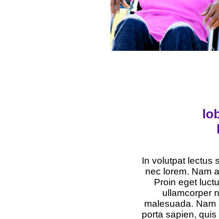
lo
In volutpat lectus
nec lorem. Nam an
Proin eget luc
ullamcorper n
malesuada. Nam si
porta sapien, quis 