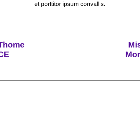
et porttitor ipsum convallis.
 Thome
Mi
CE
Mo