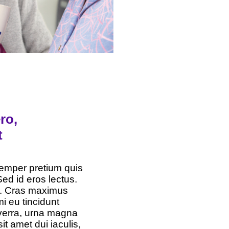
ro,
t
semper pretium quis
ed id eros lectus.
r. Cras maximus
i eu tincidunt
iverra, urna magna
it amet dui iaculis,