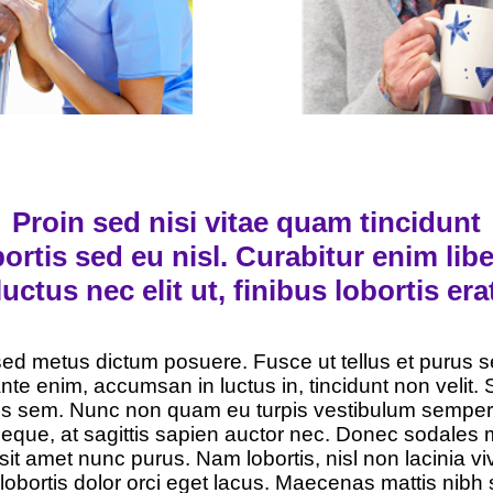
Proin sed nisi vitae quam tincidunt
bortis sed eu nisl. Curabitur enim libe
luctus nec elit ut, finibus lobortis era
 sed metus dictum posuere. Fusce ut tellus et purus 
te enim, accumsan in luctus in, tincidunt non velit. S
tus sem. Nunc non quam eu turpis vestibulum sempe
eque, at sagittis sapien auctor nec. Donec sodales m
t amet nunc purus. Nam lobortis, nisl non lacinia v
lobortis dolor orci eget lacus. Maecenas mattis nibh s