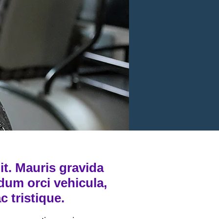
it. Mauris gravida
rdum orci vehicula,
ac tristique.