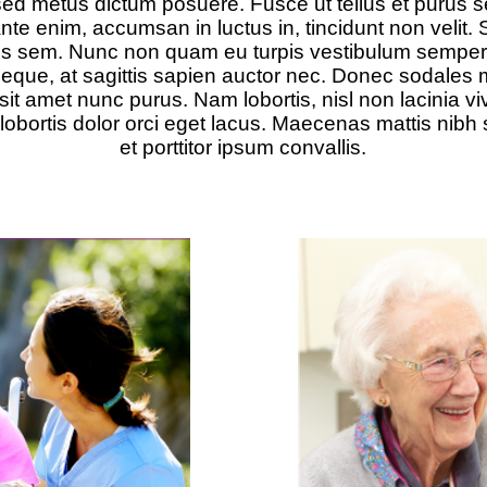
 sed metus dictum posuere. Fusce ut tellus et purus 
te enim, accumsan in luctus in, tincidunt non velit. S
tus sem. Nunc non quam eu turpis vestibulum sempe
eque, at sagittis sapien auctor nec. Donec sodales m
t amet nunc purus. Nam lobortis, nisl non lacinia v
lobortis dolor orci eget lacus. Maecenas mattis nibh s
et porttitor ipsum convallis.